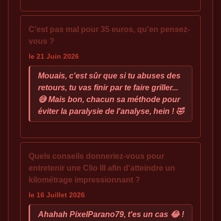
C'est pas mal pour 35 euros, qu'en pensez-
vous ?
le 21 Juin 2026
Mouais, c'est sûr que si tu abuses des
retours, tu vas finir par te faire griller...
😅 Mais bon, chacun sa méthode pour
éviter la paralysie de l'analyse, hein ! 🤣
Quels conseils donneriez-vous pour
entretenir une Clio III afin d'atteindre un
kilométrage impressionnant ?
le 16 Juillet 2026
Ahahah PixelParano79, t'es un cas 😂 !