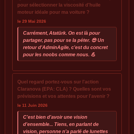
pour sélectionner la viscosité d'huile
moteur idéale pour ma voiture ?
le 29 Mai 2026
Carrément, Atatürk. On est là pour
partager, pas pour se la péter. 😎 Un
retour d'AdminAgile, c'est du concret
pour les noobs comme nous. 💪
Quel regard portez-vous sur l'action
Claranova (EPA: CLA) ? Quelles sont vos
prévisions et vos attentes pour l'avenir ?
le 11 Juin 2026
C'est bien d'avoir une vision
d'ensemble... Tiens, en parlant de
vision, personne n'a parlé de lunettes