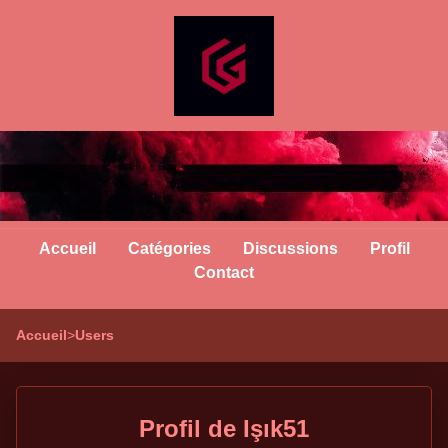
Accueil
Catégories
Discussions
Profil
Contact
Accueil
>
Users
Profil de Işık51